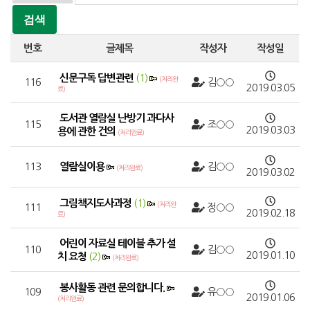
번호
글제목
작성자
작성일
신문구독 답변관련
(1)
(처리완
116
김○○
2019.03.05
료)
도서관 열람실 난방기 과다사
115
조○○
2019.03.03
용에 관한 건의
(처리완료)
113
열람실이용
김○○
(처리완료)
2019.03.02
그림책지도사과정
(1)
(처리완
111
정○○
2019.02.18
료)
어린이 자료실 테이블 추가 설
110
김○○
2019.01.10
치 요청
(2)
(처리완료)
봉사활동 관련 문의합니다.
109
유○○
2019.01.06
(처리완료)