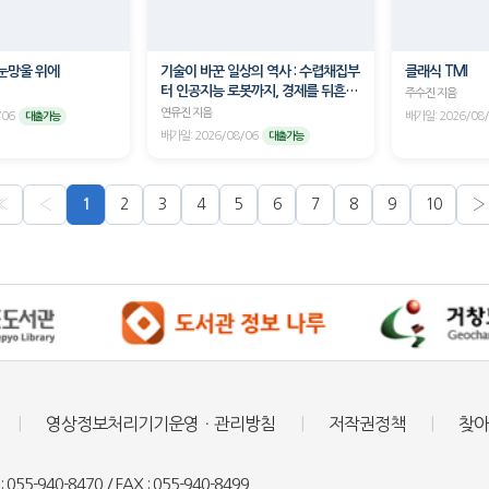
눈망울 위에
기술이 바꾼 일상의 역사 : 수렵채집부
클래식 TMI
터 인공지능 로봇까지, 경제를 뒤흔든
주수진 지음
최초의 생각들
연유진 지음
/06
배가일: 2026/08
대출가능
배가일: 2026/08/06
대출가능
«
‹
1
2
3
4
5
6
7
8
9
10
›
‹
›
|
영상정보처리기기운영ㆍ관리방침
|
저작권정책
|
찾아
-940-8470 / FAX : 055-940-8499