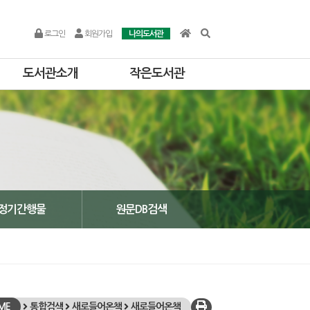
로그인
회원가입
나의도서관
도서관소개
작은도서관
정기간행물
원문DB검색
ME
통합검색
새로들어온책
새로들어온책