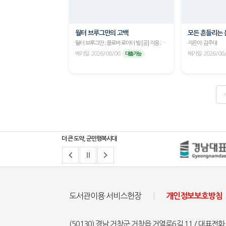
월터 브루그만의 고백
모든 흔들리는 
월터 브루그만 ; 클로버 로이터 빌 [공] 지음 ; 양지우 옮김
지은이: 김주대
배가일: 2026/08/06
배가일: 2026/08
대출가능
더 큰 도약, 군민행복시대
도서관이용 서비스헌장
|
개인정보보호방침
(50130) 경남 거창군 거창읍 거열로6길 11 / 대표전화 : 055