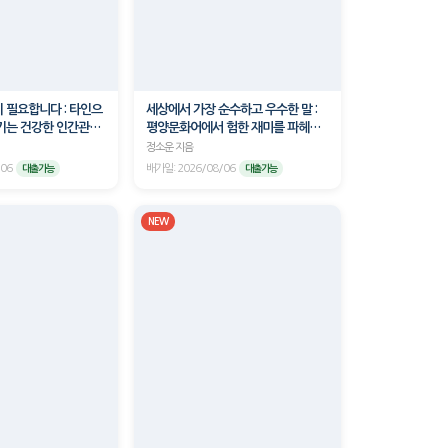
 필요합니다 : 타인으
세상에서 가장 순수하고 우수한 말 :
키는 건강한 인간관계
평양문화어에서 험한 재미를 파헤치
다
정소운 지음
/06
배가일: 2026/08/06
대출가능
대출가능
NEW