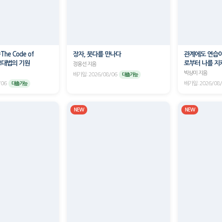
e Code of
장자, 붓다를 만나다
관계에도 연습이
: 고대법의 기원
로부터 나를 지
정용선 지음
기술
박상미 지음
배가일: 2026/08/06
대출가능
/06
배가일: 2026/08
대출가능
NEW
NEW