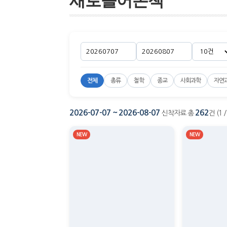
새로들어온책
전체
총류
철학
종교
사회과학
자연
2026-07-07 ~ 2026-08-07
262
신착자료 총
건 (1 
NEW
NEW