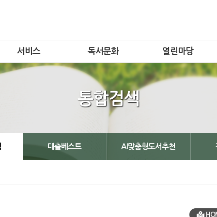
서비스
독서문화
열린마당
통합검색
책
대출베스트
AI맞춤형도서추천
HO