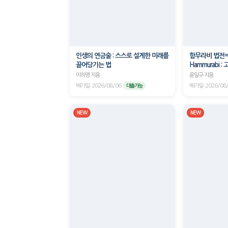
인생의 연금술 : 스스로 설계한 미래를
함무라비 법전=Th
끌어당기는 법
Hammurabi 
이하영 지음
윤일구 지음
배가일: 2026/08/06
배가일: 2026/08
대출가능
NEW
NEW