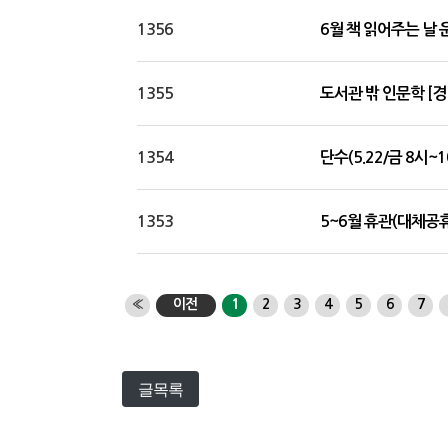
1356
6월 책 읽어주는 날 
1355
도서관 밖 인문학 [경
1354
단수(5.22/금 8시~
1353
5~6월 휴관(대체공
«
이전
1
2
3
4
5
6
7
글목록