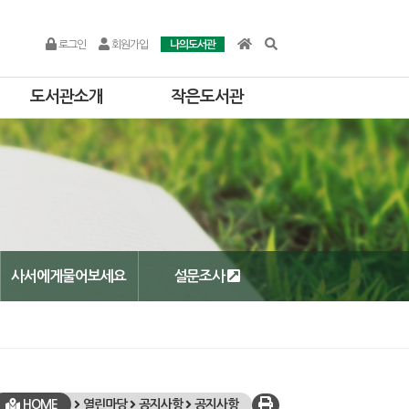
로그인
회원가입
나의도서관
도서관소개
작은도서관
사서에게물어보세요
설문조사
HOME
열린마당
공지사항
공지사항