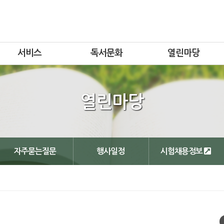
서비스
독서문화
열린마당
열린마당
자주묻는질문
행사일정
시험채용정보