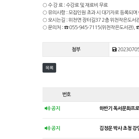
○ 수 강 료 : 수강료 및 재료비 무료
○ 유의사항 : 모집인원 초과 시 대기자로 등록되며
○ 오시는길 : 위천면 장터길37 2층 위천작은도서
○ 문의처 : ☎ 055-945-7115(위천작은도서관), 
20230705
첨부
목록
번호
공지
하반기 독서문화프로
공지
김정운 박사 초청 강연