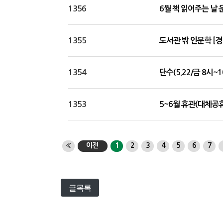
1356
6월 책 읽어주는 날 
1355
도서관 밖 인문학 [경
1354
단수(5.22/금 8시~
1353
5~6월 휴관(대체공
«
이전
1
2
3
4
5
6
7
글목록