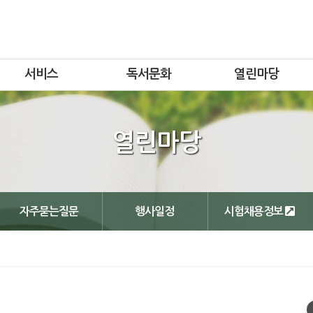
서비스
독서문화
열린마당
열린마당
자주묻는질문
행사일정
시험채용정보