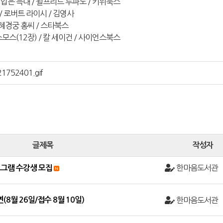
팬티 입은 늑대 / 윌프리드 루파노 / 키위북스
예 / 로버트 라이시 / 김영사
/ 혜경궁 홍씨 / 스타북스
코스모스(12장) / 칼 세이건 / 사이언스북스
1752401.gif
글제목
작성자
한마음도서관
그램 수강생 모집
(8월 26일/접수 8월 10일)
한마음도서관