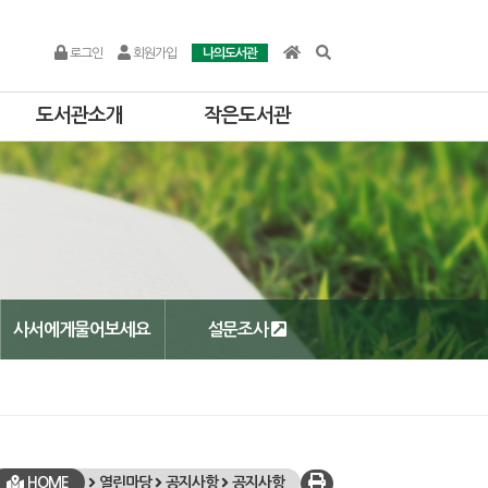
로그인
회원가입
나의도서관
도서관소개
작은도서관
사서에게물어보세요
설문조사
HOME
열린마당
공지사항
공지사항