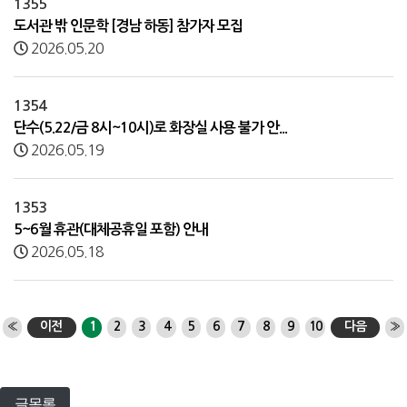
1355
도서관 밖 인문학 [경남 하동] 참가자 모집
2026.05.20
1354
단수(5.22/금 8시~10시)로 화장실 사용 불가 안...
2026.05.19
1353
5~6월 휴관(대체공휴일 포함) 안내
2026.05.18
«
이전
1
2
3
4
5
6
7
8
9
10
다음
»
글목록