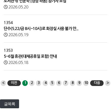
도서관 밖 인문학 [경남 하동] 참가자 모집
2026.05.20
1354
단수(5.22/금 8시~10시)로 화장실 사용 불가 안...
2026.05.19
1353
5~6월 휴관(대체공휴일 포함) 안내
2026.05.18
«
이전
1
2
3
4
5
6
7
8
9
10
다음
»
글목록