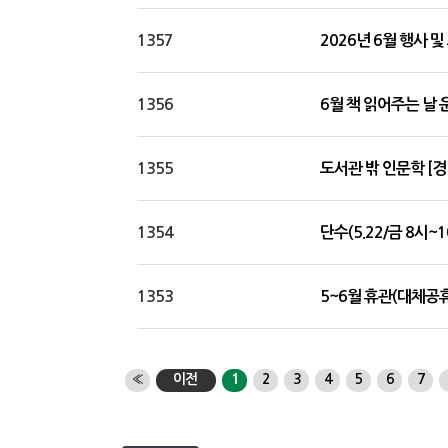
1357
2026년 6월 행사 
1356
6월 책 읽어주는 날 
1355
도서관 밖 인문학 [경
1354
단수(5.22/금 8시~
1353
5~6월 휴관(대체공
«
이전
1
2
3
4
5
6
7