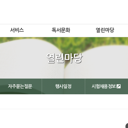
서비스
독서문화
열린마당
열린마당
자주묻는질문
행사일정
시험채용정보