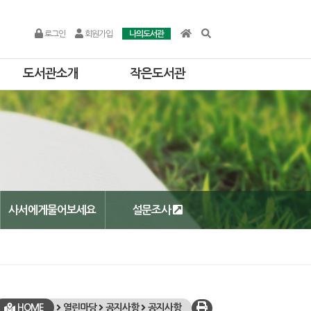
로그인
회원가입
나의도서관
도서관소개
작은도서관
사서에게물어보세요
설문조사
HOME
열린마당
공지사항
공지사항