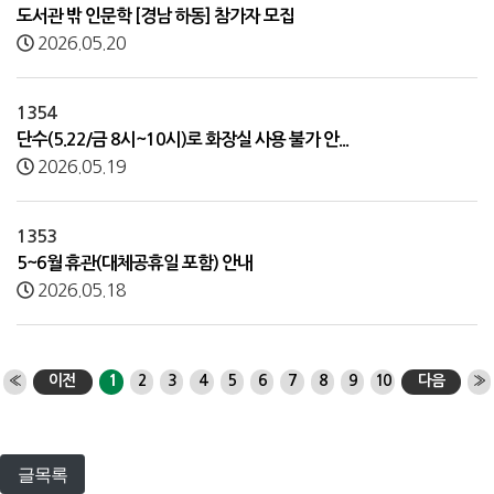
도서관 밖 인문학 [경남 하동] 참가자 모집
2026.05.20
1354
단수(5.22/금 8시~10시)로 화장실 사용 불가 안...
2026.05.19
1353
5~6월 휴관(대체공휴일 포함) 안내
2026.05.18
«
이전
1
2
3
4
5
6
7
8
9
10
다음
»
글목록