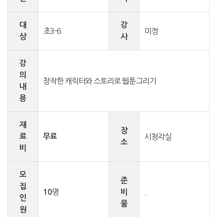
대
강
초3-6
미정
상
사
강
의
창작한 캐릭터와 스토리로 웹툰그리기
내
용
재
장
료
무료
시청각실
소
비
모
준
집
명
10
비
.
인
물
원